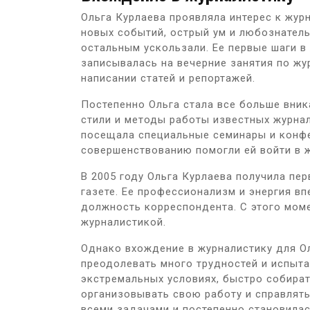
Ольга Курлаева проявляла интерес к жур
новых событий, острый ум и любознатель
остальным ускользали. Ее первые шаги в 
записывалась на вечерние занятия по жу
написании статей и репортажей.
Постепенно Ольга стала все больше вник
стили и методы работы известных журнал
посещала специальные семинары и конфе
совершенствованию помогли ей войти в ж
В 2005 году Ольга Курлаева получила пе
газете. Ее профессионализм и энергия вп
должность корреспондента. С этого мом
журналистикой.
Однако вхождение в журналистику для О
преодолевать много трудностей и испыта
экстремальных условиях, быстро собира
организовывать свою работу и справлять
всеми задачами и постепенно становила