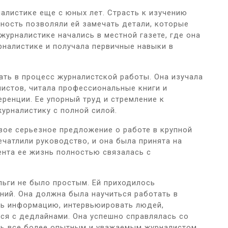
налистике еще с юных лет. Страсть к изучению
ность позволяли ей замечать детали, которые
журналистике начались в местной газете, где она
рналистике и получала первичные навыки в
ать в процесс журналистской работы. Она изучала
истов, читала профессиональные книги и
ренции. Ее упорный труд и стремление к
урналистику с полной силой.
рвое серьезное предложение о работе в крупной
ечатлили руководство, и она была принята на
ента ее жизнь полностью связалась с
льги не было простым. Ей приходилось
ний. Она должна была научиться работать в
ть информацию, интервьюировать людей,
ся с дедлайнами. Она успешно справлялась со
сь все более опытным и уважаемым журналистом.