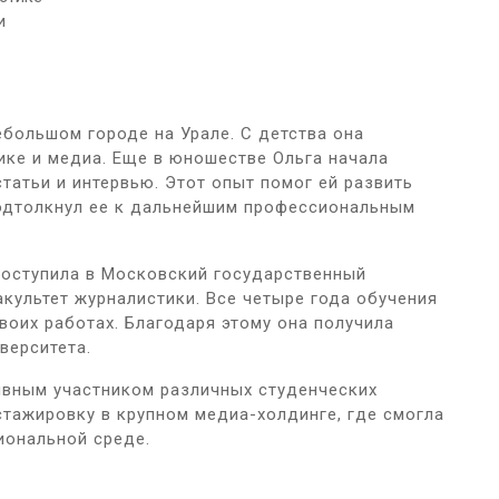
и
ебольшом городе на Урале. С детства она
ике и медиа. Еще в юношестве Ольга начала
статьи и интервью. Этот опыт помог ей развить
подтолкнул ее к дальнейшим профессиональным
поступила в Московский государственный
акультет журналистики. Все четыре года обучения
воих работах. Благодаря этому она получила
верситета.
ивным участником различных студенческих
стажировку в крупном медиа-холдинге, где смогла
иональной среде.