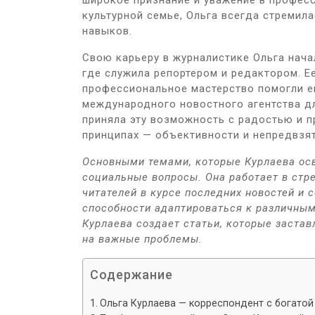
широкое признание и уважение в профес
культурной семье, Ольга всегда стремил
навыков.
Свою карьеру в журналистике Ольга нача
где служила репортером и редактором. Е
профессиональное мастерство помогли е
международного новостного агентства дл
приняла эту возможность с радостью и пр
принципах — объективности и непредвзят
Основными темами, которые Курлаева осв
социальные вопросы. Она работает в стре
читателей в курсе последних новостей и 
способности адаптироваться к различным
Курлаева создает статьи, которые заста
на важные проблемы.
Содержание
Ольга Курлаева — корреспондент с богатой