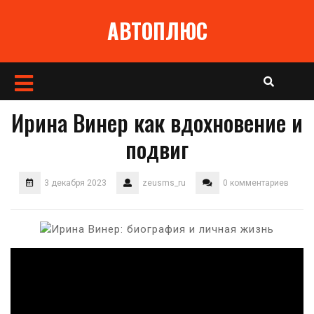
Перейти
АВТОПЛЮС
к
содержимому
Кнопка
Открыть
Ирина Винер как вдохновение и
подвиг
3 декабря 2023
zeusms_ru
0 комментариев