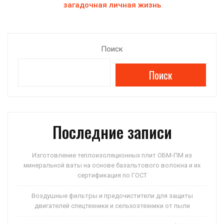
загадочная личная жизнь
Поиск
Поиск
Последние записи
Изготовление теплоизоляционных плит ОБМ-ПМ из
минеральной ваты на основе базальтового волокна и их
сертификация по ГОСТ
Воздушные фильтры и предочистители для защиты
двигателей спецтехники и сельхозтехники от пыли