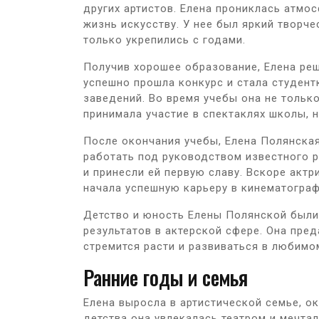
других артистов. Елена прониклась атмос
жизнь искусству. У нее был яркий творч
только укрепились с годами.
Получив хорошее образование, Елена реш
успешно прошла конкурс и стала студент
заведений. Во время учебы она не только
принимала участие в спектаклях школы, 
После окончания учебы, Елена Полянская
работать под руководством известного 
и принесли ей первую славу. Вскоре актр
начала успешную карьеру в кинематограф
Детство и юность Елены Полянской были
результатов в актерской сфере. Она пре
стремится расти и развиваться в любимо
Ранние годы и семья
Елена выросла в артистической семье, о
детства она увлекалась театром и мечта