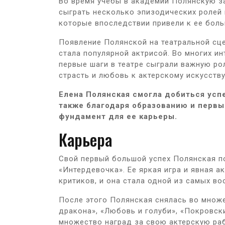
Во время учебы в академии Полянскую з
сыграть несколько эпизодических ролей в
которые впоследствии привели к ее боль
Появление Полянской на театральной сце
стала популярной актрисой. Во многих ин
первые шаги в театре сыграли важную ро
страсть и любовь к актерскому искусству
Елена Полянская смогла добиться успе
также благодаря образованию и первы
фундамент для ее карьеры.
Карьера
Свой первый большой успех Полянская по
«Интердевочка». Ее яркая игра и явная а
критиков, и она стала одной из самых в
После этого Полянская снялась во множе
дракона», «Любовь и голуби», «Покровски
множество наград за свою актерскую раб