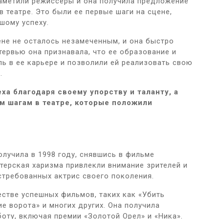
аметили режиссеры и она получила предложение
 театре. Это были ее первые шаги на сцене,
шому успеху.
не не осталось незамеченным, и она быстро
тервью она признавала, что ее образование и
ль в ее карьере и позволили ей реализовать свою
.
ха благодаря своему упорству и таланту, а
м шагам в театре, которые положили
лучила в 1998 году, снявшись в фильме
ктерская харизма привлекли внимание зрителей и
остребованных актрис своего поколения.
стве успешных фильмов, таких как «Убить
е ворота» и многих других. Она получила
оту, включая премии «Золотой Орел» и «Ника».