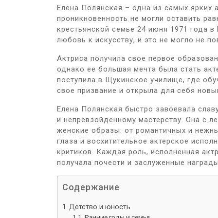
Елена Полянская – одна из самых ярких а
проникновенность не могли оставить рав
крестьянской семье 24 июня 1971 года в
любовь к искусству, и это не могло не п
Актриса получила свое первое образован
однако ее большая мечта была стать акт
поступила в Щукинское училище, где обу
свое призвание и открыла для себя новый
Елена Полянская быстро завоевала славу
и непревзойденному мастерству. Она с л
женские образы: от романтичных и нежны
глаза и восхитительное актерское испол
критиков. Каждая роль, исполненная актр
получала почести и заслуженные награды
Содержание
Детство и юность
Ранние годы и семья