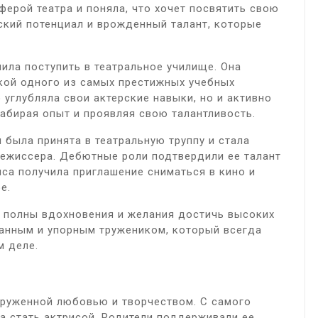
ферой театра и поняла, что хочет посвятить свою
еский потенциал и врожденный талант, которые
ила поступить в театральное училище. Она
кой одного из самых престижных учебных
 углубляла свои актерские навыки, но и активно
набирая опыт и проявляя свою талантливость.
 была принята в театральную труппу и стала
режиссера. Дебютные роли подтвердили ее талант
иса получила приглашение сниматься в кино и
е.
 полны вдохновения и желания достичь высоких
данным и упорным тружеником, который всегда
м деле.
круженной любовью и творчеством. С самого
ла стать актрисой. Родители поддерживали ее