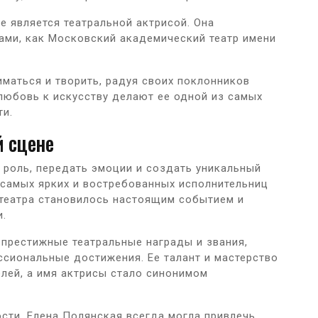
е является театральной актрисой. Она
ами, как Московский академический театр имени
маться и творить, радуя своих поклонников
 любовь к искусству делают ее одной из самых
ти.
й сцене
 роль, передать эмоции и создать уникальный
 самых ярких и востребованных исполнительниц
 театра становилось настоящим событием и
и.
 престижные театральные награды и звания,
иональные достижения. Ее талант и мастерство
лей, а имя актрисы стало синонимом
ости, Елена Полянская всегда могла привлечь