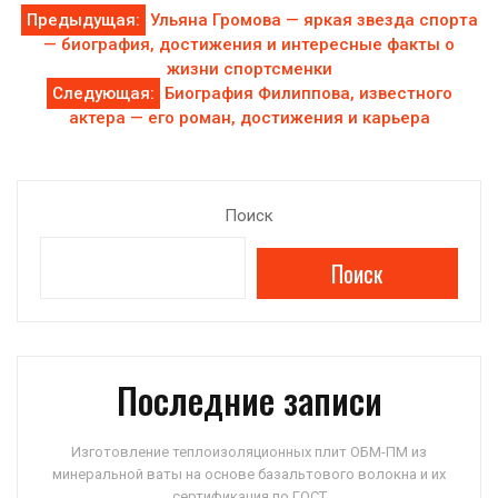
Навигация
Предыдущая:
Ульяна Громова — яркая звезда спорта
— биография, достижения и интересные факты о
по
жизни спортсменки
Следующая:
Биография Филиппова, известного
записям
актера — его роман, достижения и карьера
Поиск
Поиск
Последние записи
Изготовление теплоизоляционных плит ОБМ-ПМ из
минеральной ваты на основе базальтового волокна и их
сертификация по ГОСТ