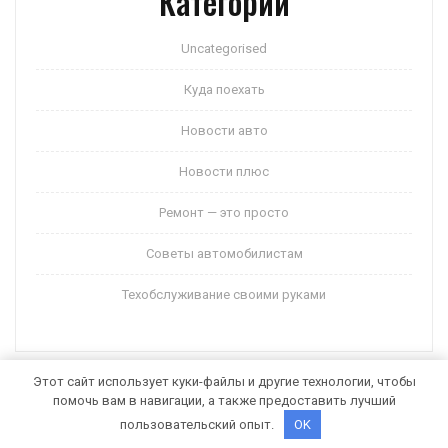
Категории
Uncategorised
Куда поехать
Новости авто
Новости плюс
Ремонт — это просто
Советы автомобилистам
Техобслуживание своими руками
Этот сайт использует куки-файлы и другие технологии, чтобы
помочь вам в навигации, а также предоставить лучший
Auto Motors WordPress Theme
от Themespride
пользовательский опыт.
OK