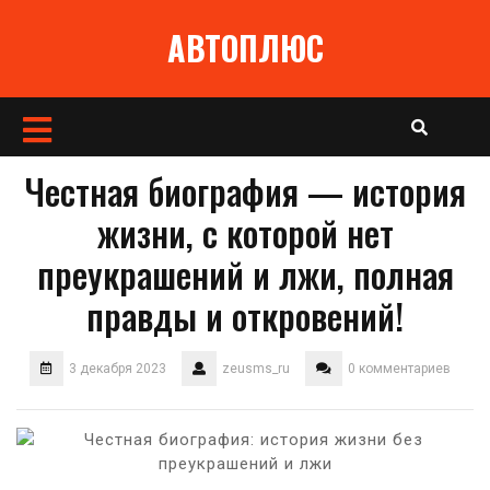
Перейти
АВТОПЛЮС
к
содержимому
Кнопка
Открыть
Честная биография — история
жизни, с которой нет
преукрашений и лжи, полная
правды и откровений!
3 декабря 2023
zeusms_ru
0 комментариев