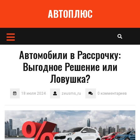
Перейти
АВТОПЛЮС
к
содержимому
Кнопка
Открыть
Автомобили в Рассрочку:
Выгодное Решение или
Ловушка?
18 июля 2024
zeusms_ru
0 комментариев