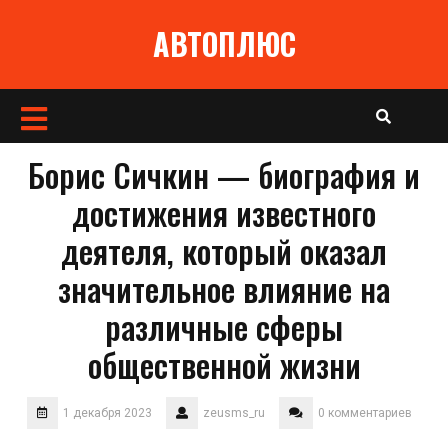
Перейти
АВТОПЛЮС
к
содержимому
Кнопка
Открыть
Борис Сичкин — биография и
достижения известного
деятеля, который оказал
значительное влияние на
различные сферы
общественной жизни
1 декабря 2023
zeusms_ru
0 комментариев