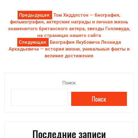
Навигация
Предыдущая:
Том Хиддлстон — биография,
фильмография, актерские награды и личная жизнь
по
знаменитого британского актера, звезды Голливуда,
на страницах нашего сайта
записям
Следующая:
Биография Якубовича Леонида
Аркадьевича — история жизни, уникальные факты и
великие достижения
Поиск
Поиск
Последние записи