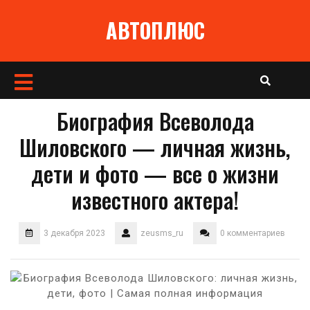
Перейти
АВТОПЛЮС
к
содержимому
Кнопка
Открыть
Биография Всеволода
Шиловского — личная жизнь,
дети и фото — все о жизни
известного актера!
3 декабря 2023
zeusms_ru
0 комментариев