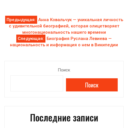
Навигация
Предыдущая:
Анна Ковальчук — уникальная личность
с удивительной биографией, которая олицетворяет
по
многонациональность нашего времени
Следующая:
Биография Руслана Левиева —
записям
национальность и информация о нем в Википедии
Поиск
Поиск
Последние записи