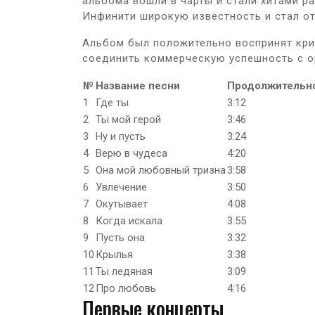
альбома вошли в чарты и стали хитами р
Инфинити широкую известность и стал о
Альбом был положительно воспринят кри
соединить коммерческую успешность с о
№
Название песни
Продолжительн
1
Где ты
3:12
2
Ты мой герой
3:46
3
Ну и пусть
3:24
4
Верю в чудеса
4:20
5
Она мой любовный тризна
3:58
6
Увлечение
3:50
7
Окутывает
4:08
8
Когда искала
3:55
9
Пусть она
3:32
10
Крылья
3:38
11
Ты ледяная
3:09
12
Про любовь
4:16
Первые концерты