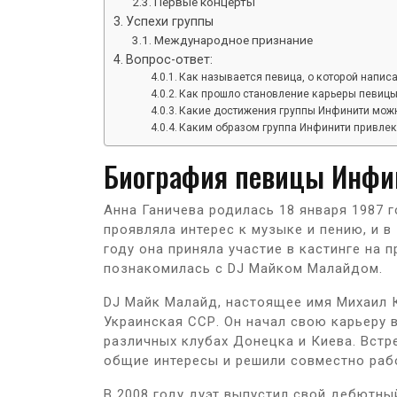
Первые концерты
Успехи группы
Международное признание
Вопрос-ответ:
Как называется певица, о которой написа
Как прошло становление карьеры певиц
Какие достижения группы Инфинити можн
Каким образом группа Инфинити привлек
Биография певицы Инфи
Анна Ганичева родилась 18 января 1987 г
проявляла интерес к музыке и пению, и в
году она приняла участие в кастинге на 
познакомилась с DJ Майком Малайдом.
DJ Майк Малайд, настоящее имя Михаил К
Украинская ССР. Он начал свою карьеру 
различных клубах Донецка и Киева. Встр
общие интересы и решили совместно раб
В 2008 году дуэт выпустил свой дебютный