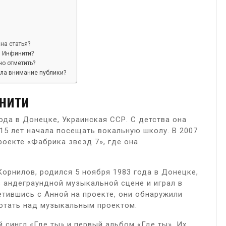
на статья?
ы Инфинити?
о отметить?
ла внимание публики?
нити
ода в Донецке, Украинская ССР. С детства она
 15 лет начала посещать вокальную школу. В 2007
проекте «Фабрика звезд 7», где она
орнилов, родился 5 ноября 1983 года в Донецке,
в андеграундной музыкальной сцене и играл в
етившись с Анной на проекте, они обнаружили
отать над музыкальным проектом.
 сингл «Где ты» и первый альбом «Где ты». Их