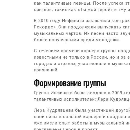
как талантливые певицы. После успеха э
синглов, таких как «Ты мой герой» и «Ну и
В 2010 году Инфинити заключили контра
Рекордс». Они продолжали выпускать хит
музыкальных чартов. Их песни часто звуч
более популярными среди молодежи.
С течением времени карьера группы прод
известными не только в России, но и за 
городах и странах, участвовали в музык
признаний.
Формирование группы
Группа Инфинити была создана в 2009 го
талантливых исполнителей: Лера Кудрявц
Лера Кудрявцева была участницей другой
свои силы в сольной карьере и создала 
уже имели опыт работы в музыкальной и
приглашены Лерой в проект.