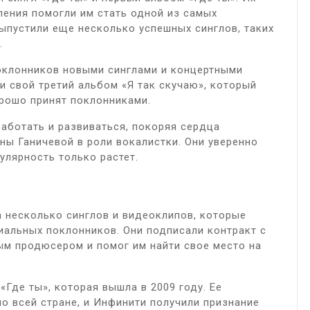
ления помогли им стать одной из самых
выпустили еще несколько успешных синглов, таких
.
оклонников новыми синглами и концертными
и свой третий альбом «Я так скучаю», который
рошо принят поклонниками.
аботать и развиваться, покоряя сердца
ны Ганичевой в роли вокалистки. Они уверенно
улярность только растет.
а несколько синглов и видеоклипов, которые
иальных поклонников. Они подписали контракт с
ым продюсером и помог им найти свое место на
Где ты», которая вышла в 2009 году. Ее
о всей стране, и Инфинити получили признание