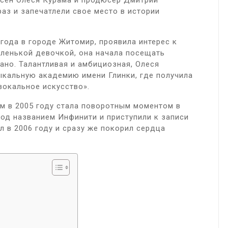
есен Олеся Курама и продюсер Дмитрий
аз и запечатлели свое место в истории
 года в городе Житомир, проявила интерес к
аленькой девочкой, она начала посещать
ано. Талантливая и амбициозная, Олеся
ыкальную академию имени Глинки, где получила
вокальное искусство».
м в 2005 году стала поворотным моментом в
под названием Инфинити и приступили к записи
 в 2006 году и сразу же покорил сердца