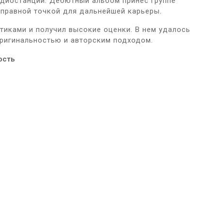
адиостанций. Дебютный альбом принес группе
тправной точкой для дальнейшей карьеры.
тиками и получил высокие оценки. В нем удалось
ригинальностью и авторским подходом.
ость