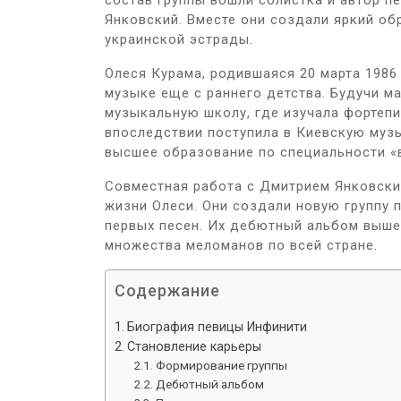
состав группы вошли солистка и автор п
Янковский. Вместе они создали яркий обр
украинской эстрады.
Олеся Курама, родившаяся 20 марта 1986
музыке еще с раннего детства. Будучи м
музыкальную школу, где изучала фортепи
впоследствии поступила в Киевскую муз
высшее образование по специальности «
Совместная работа с Дмитрием Янковски
жизни Олеси. Они создали новую группу 
первых песен. Их дебютный альбом вышел
множества меломанов по всей стране.
Содержание
Биография певицы Инфинити
Становление карьеры
Формирование группы
Дебютный альбом