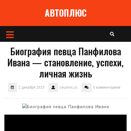
Перейти
АВТОПЛЮС
к
содержимому
Кнопка
Открыть
Биография певца Панфилова
Ивана — становление, успехи,
личная жизнь
2 декабря 2023
zeusms_ru
0 комментариев