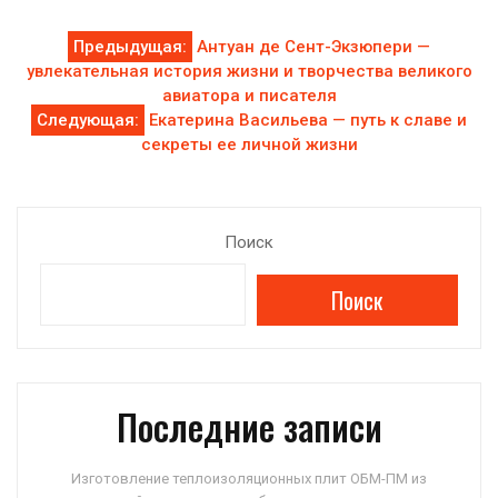
Навигация
Предыдущая:
Антуан де Сент-Экзюпери —
увлекательная история жизни и творчества великого
по
авиатора и писателя
Следующая:
Екатерина Васильева — путь к славе и
записям
секреты ее личной жизни
Поиск
Поиск
Последние записи
Изготовление теплоизоляционных плит ОБМ-ПМ из