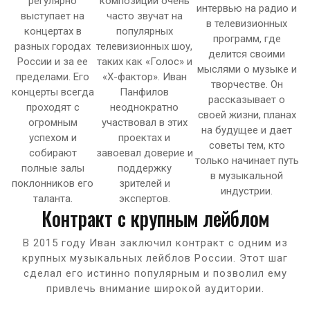
регулярно
композиции очень
интервью на радио и
выступает на
часто звучат на
в телевизионных
концертах в
популярных
программ, где
разных городах
телевизионных шоу,
делится своими
России и за ее
таких как «Голос» и
мыслями о музыке и
пределами. Его
«X-фактор». Иван
творчестве. Он
концерты всегда
Панфилов
рассказывает о
проходят с
неоднократно
своей жизни, планах
огромным
участвовал в этих
на будущее и дает
успехом и
проектах и
советы тем, кто
собирают
завоевал доверие и
только начинает путь
полные залы
поддержку
в музыкальной
поклонников его
зрителей и
индустрии.
таланта.
экспертов.
Контракт с крупным лейблом
В 2015 году Иван заключил контракт с одним из
крупных музыкальных лейблов России. Этот шаг
сделал его истинно популярным и позволил ему
привлечь внимание широкой аудитории.