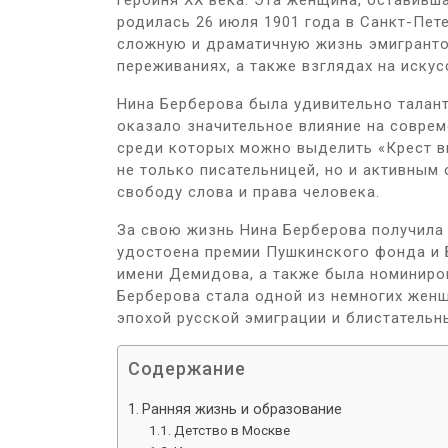
героиня ХХ века. Эта женщина, оставивша
родилась 26 июля 1901 года в Санкт-Пет
сложную и драматичную жизнь эмигранто
переживаниях, а также взглядах на искус
Нина Берберова была удивительно талан
оказало значительное влияние на соврем
среди которых можно выделить «Крест в
не только писательницей, но и активным
свободу слова и права человека.
За свою жизнь Нина Берберова получила 
удостоена премии Пушкинского фонда и 
имени Демидова, а также была номиниро
Берберова стала одной из немногих женщ
эпохой русской эмиграции и блистательн
Содержание
Ранняя жизнь и образование
Детство в Москве