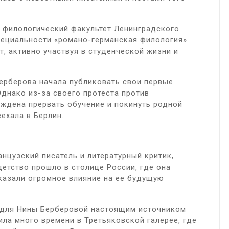
а филологический факультет Ленинградского
специальности «романо-германская филология».
т, активно участвуя в студенческой жизни и
Берберова начала публиковать свои первые
Однако из-за своего протеста против
ждена прервать обучение и покинуть родной
еехала в Берлин.
нцузский писатель и литературный критик,
детство прошло в столице России, где она
казали огромное влияние на ее будущую
и для Нины Берберовой настоящим источником
ила много времени в Третьяковской галерее, где