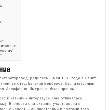
ию
й
ой?
 известны?
тературу?
?
ние
литературовед, родилась 8 мая 1901 года в Санкт-
елей. Ее отец, Евгений Берберов, был известным
ара Иосифовна Шмерлинг, была врачом.
ес к чтению и литературе. Она отличалась
ьму. В юности она активно участвовала в
лась с известными писателями и поэтами того