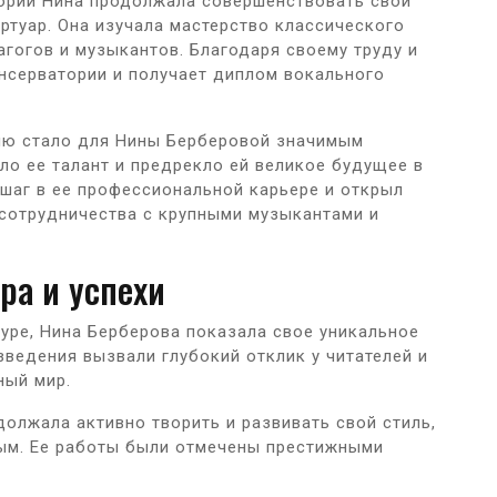
ории Нина продолжала совершенствовать свои
ртуар. Она изучала мастерство классического
гогов и музыкантов. Благодаря своему труду и
онсерватории и получает диплом вокального
ию стало для Нины Берберовой значимым
ло ее талант и предрекло ей великое будущее в
шаг в ее профессиональной карьере и открыл
сотрудничества с крупными музыкантами и
ра и успехи
туре, Нина Берберова показала свое уникальное
изведения вызвали глубокий отклик у читателей и
ный мир.
должала активно творить и развивать свой стиль,
ым. Ее работы были отмечены престижными