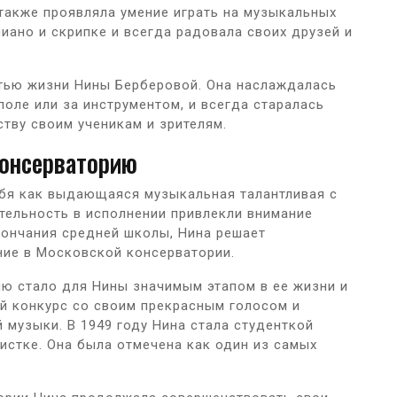
также проявляла умение играть на музыкальных
пиано и скрипке и всегда радовала своих друзей и
тью жизни Нины Берберовой. Она наслаждалась
оле или за инструментом, и всегда старалась
ству своим ученикам и зрителям.
консерваторию
бя как выдающаяся музыкальная талантливая с
ительность в исполнении привлекли внимание
кончания средней школы, Нина решает
ие в Московской консерватории.
ю стало для Нины значимым этапом в ее жизни и
й конкурс со своим прекрасным голосом и
музыки. В 1949 году Нина стала студенткой
листке. Она была отмечена как один из самых