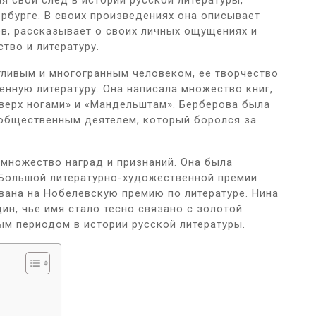
я свой след в истории русской литературы,
ербурге. В своих произведениях она описывает
в, рассказывает о своих личных ощущениях и
ство и литературу.
тливым и многогранным человеком, ее творчество
енную литературу. Она написала множество книг,
верх ногами» и «Мандельштам». Берберова была
 общественным деятелем, который боролся за
множество наград и признаний. Она была
Большой литературно-художественной премии
вана на Нобелевскую премию по литературе. Нина
ин, чье имя стало тесно связано с золотой
ым периодом в истории русской литературы.