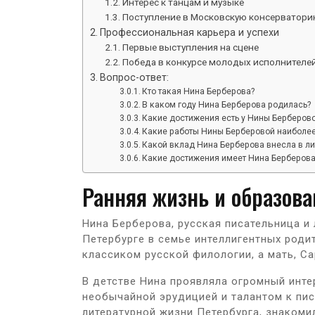
Интерес к танцам и музыке
Поступление в Московскую консерватор
Профессиональная карьера и успехи
Первые выступления на сцене
Победа в конкурсе молодых исполнителе
Вопрос-ответ:
Кто такая Нина Берберова?
В каком году Нина Берберова родилась?
Какие достижения есть у Нины Берберов
Какие работы Нины Берберовой наиболее
Какой вклад Нина Берберова внесла в ли
Какие достижения имеет Нина Берберова
Ранняя жизнь и образова
Нина Берберова, русская писательница и 
Петербурге в семье интеллигентных родит
классиком русской филологии, а мать, С
В детстве Нина проявляла огромный интер
необычайной эрудицией и талантом к пис
литературной жизни Петербурга, знакоми