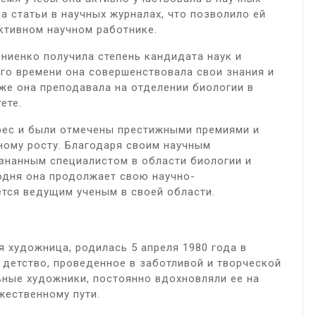
а статьи в научных журналах, что позволило ей
ективном научном работнике.
ниенко получила степень кандидата наук и
ого времени она совершенствовала свои знания и
кже она преподавала на отделении биологии в
ете.
рес и были отмечены престижными премиями и
ному росту. Благодаря своим научным
знанным специалистом в области биологии и
одня она продолжает свою научно-
ется ведущим ученым в своей области.
я художница, родилась 5 апреля 1980 года в
 детство, проведенное в заботливой и творческой
ьные художники, постоянно вдохновляли ее на
жественному пути.