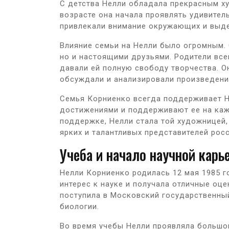
С детства Нелли обладала прекрасным х
возрасте она начала проявлять удивител
привлекали внимание окружающих и выде
Влияние семьи на Нелли было огромным. 
но и настоящими друзьями. Родители все
давали ей полную свободу творчества. О
обсуждали и анализировали произведени
Семья Корниенко всегда поддерживает Не
достижениями и поддерживают ее на каж
поддержке, Нелли стала той художницей,
ярких и талантливых представителей рос
Учеба и начало научной карь
Нелли Корниенко родилась 12 мая 1985 г
интерес к науке и получала отличные оц
поступила в Московский государственный
биологии.
Во время учебы Нелли проявляла большой