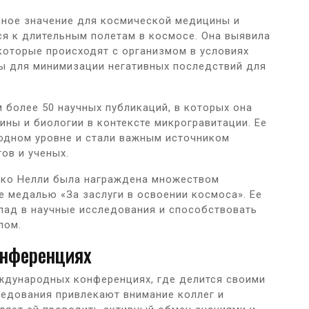
мное значение для космической медицины и
ся к длительным полетам в космосе. Она выявила
которые происходят с организмом в условиях
ы для минимизации негативных последствий для
 более 50 научных публикаций, в которых она
ны и биологии в контексте микрогравитации. Ее
одном уровне и стали важным источником
ов и ученых.
енко Нелли была награждена множеством
е медалью «За заслуги в освоении космоса». Ее
лад в научные исследования и способствовать
лом.
онференциях
еждународных конференциях, где делится своими
ледования привлекают внимание коллег и