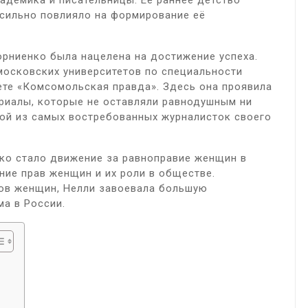
кадемика и писательницы. Её раннее детство
 сильно повлияло на формирование её
орниенко была нацелена на достижение успеха.
московских университетов по специальности
зете «Комсомольская правда». Здесь она проявила
ериалы, которые не оставляли равнодушным ни
ной из самых востребованных журналисток своего
нко стало движение за равноправие женщин в
ние прав женщин и их роли в обществе.
сов женщин, Нелли завоевала большую
а в России.