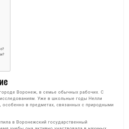
ко?
ли?
ие
городе Воронеж, в семье обычных рабочих. С
и исследованиям. Уже в школьные годы Нелли
, особенно в предметах, связанных с природными
пила в Воронежский государственный
ремя учебы она активно участвовала в научных