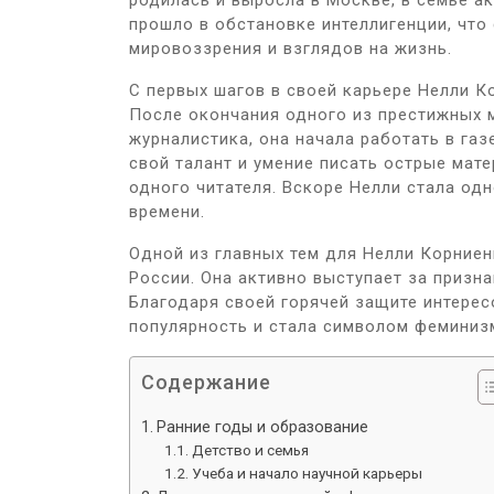
родилась и выросла в Москве, в семье а
прошло в обстановке интеллигенции, что
мировоззрения и взглядов на жизнь.
С первых шагов в своей карьере Нелли К
После окончания одного из престижных 
журналистика, она начала работать в га
свой талант и умение писать острые мат
одного читателя. Вскоре Нелли стала од
времени.
Одной из главных тем для Нелли Корние
России. Она активно выступает за призна
Благодаря своей горячей защите интере
популярность и стала символом феминизм
Содержание
Ранние годы и образование
Детство и семья
Учеба и начало научной карьеры