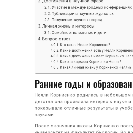
Достижения в научной сфере
Участие в международных конференциях
Публикации в научных журналах
Получение научных наград
Личная жизнь и интересы
Семейное положение и дети
Вопрос-ответ:
Кто такая Нелли Корниенко?
Какие достижения есть у Нелли Корниен
Какие достижения имеет Корниенко Нел
Какова карьера Корниенко Нелли?
Какая личная жизнь у Корниенко Нелли?
Ранние годы и образован
Нелли Корниенко родилась в небольшом 
детства она проявляла интерес к науке 
показывала отличные результаты в учебе
науками.
После окончания школы Корниенко посту
университет на факультет биологии. Во в