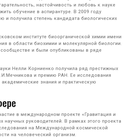
тарательность, настойчивость и любовь к науке
жить обучение в аспирантуре. В 2009 году
ю и получила степень кандидата биологических
сковском институте биоорганической химии имени
ия в области биохимии и молекулярной биологии.
м сообществе и были опубликованы в ряде
науки Нелли Корниенко получила ряд престижных
.И.Мечникова и премию РАН. Ее исследования
ь академические знания и практическую
фере
частие в международном проекте «Гравитация и
х научных руководителей. В рамках этого проекта
сследования на Международной космической
ости на человеческий организм.