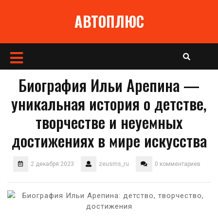
Перейти
АВТОПЛЮС
к
содержимому
Кнопка
Открыть
Биография Ильи Арепина —
уникальная история о детстве,
творчестве и неуемных
достижениях в мире искусства
2 декабря 2023
zeusms_ru
0 комментариев