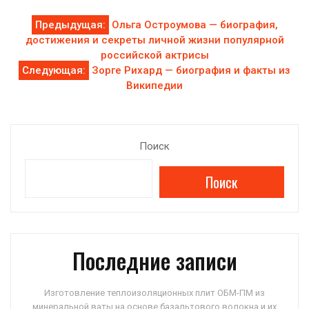
Навигация
Предыдущая:
Ольга Остроумова — биография,
достижения и секреты личной жизни популярной
по
российской актрисы
Следующая:
Зорге Рихард — биография и факты из
записям
Википедии
Поиск
Поиск
Последние записи
Изготовление теплоизоляционных плит ОБМ-ПМ из
минеральной ваты на основе базальтового волокна и их