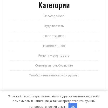
Категории
Uncategorised
Куда поехать
Новости авто
Новости плюс
Ремонт — это просто
Советы автомобилистам
Техобслуживание своими руками
Этот сайт использует куки-файлы и другие технологии, чтобы
помочь вам в навигации, а также предоставить лучший
Auto Motors WordPress Theme
от Themespride
пользовательский опыт.
OK