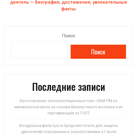
деятель — биография, достижения, увлекательные
факты
Поиск
Поиск
Последние записи
Изготовление теплоизоляционных плит ОБМ-ПМ из
минеральной ваты на основе базальтового волокна и их
сертификация по ГОСТ
Воздушные фильтры и предочистители для защиты
двигателей спецтехники и сельхозтехники от пыли