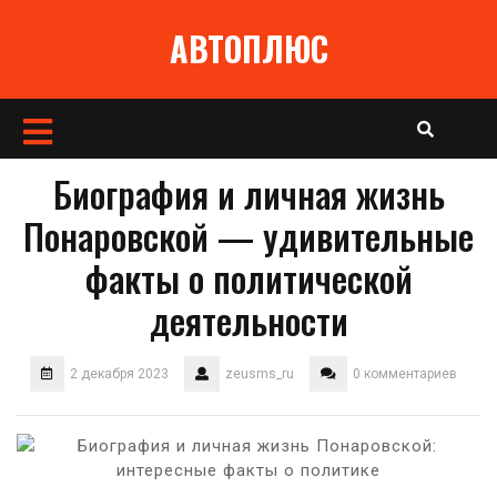
Перейти
АВТОПЛЮС
к
содержимому
Кнопка
Открыть
Биография и личная жизнь
Понаровской — удивительные
факты о политической
деятельности
2 декабря 2023
zeusms_ru
0 комментариев