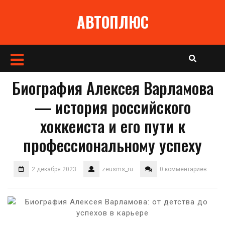
Перейти
АВТОПЛЮС
к
содержимому
Кнопка
Открыть
Биография Алексея Варламова
— история российского
хоккеиста и его пути к
профессиональному успеху
2 декабря 2023
zeusms_ru
0 комментариев