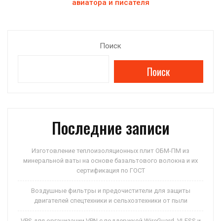
авиатора и писателя
Поиск
Поиск
Последние записи
Изготовление теплоизоляционных плит ОБМ-ПМ из
минеральной ваты на основе базальтового волокна и их
сертификация по ГОСТ
Воздушные фильтры и предочистители для защиты
двигателей спецтехники и сельхозтехники от пыли
VPS для организации VPN с поддержкой WireGuard, VLESS и