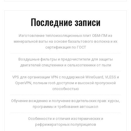
p
ss
и
ni
ть
Последние записи
ki
Изготовление теплоизоляционных плит ОБМ-ПМ из
минеральной ваты на основе базальтового волокна и их
сертификация по ГОСТ
Воздушные фильтры и предочистители для защиты
двигателей спецтехники и сельхозтехники от пыли
VPS для организации VPN с поддержкой WireGuard, VLESS и
OpenVPN, полным root-доступом и высокой пропускной
способностью
Обучение вождению и получение водительских прав: курсы,
программы и требования автошкол
Особенности и отличия изотермических и
рефрижераторных полуприцепов