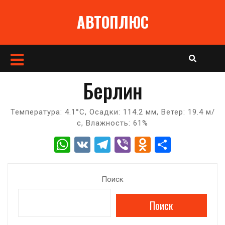
Перейти
АВТОПЛЮС
к
содержимому
Кнопка
Открыть
Берлин
Температура: 4.1°C, Осадки: 114.2 мм, Ветер: 19.4 м/
с, Влажность: 61%
W
V
T
Vi
O
О
h
K
el
b
d
т
at
e
er
n
п
Поиск
s
gr
o
р
Поиск
A
a
kl
а
p
m
a
в