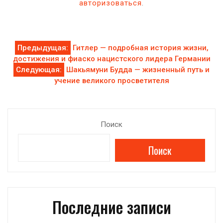
авторизоваться
.
Навигация
Предыдущая:
Гитлер — подробная история жизни,
достижения и фиаско нацистского лидера Германии
по
Следующая:
Шакьямуни Будда — жизненный путь и
учение великого просветителя
записям
Поиск
Поиск
Последние записи