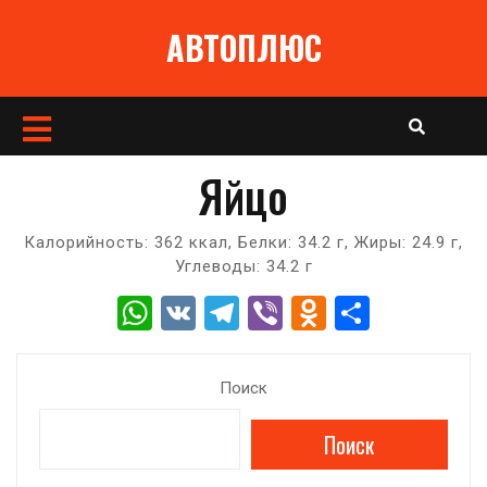
Перейти
АВТОПЛЮС
к
содержимому
Кнопка
Открыть
Яйцо
Калорийность: 362 ккал, Белки: 34.2 г, Жиры: 24.9 г,
Углеводы: 34.2 г
W
V
T
Vi
O
О
h
K
el
b
d
т
at
e
er
n
п
Поиск
s
gr
o
р
Поиск
A
a
kl
а
p
m
a
в