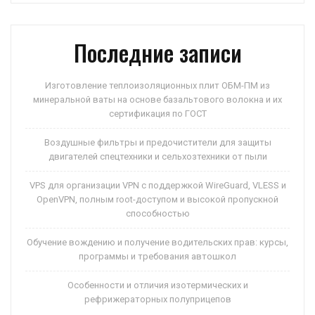
p
ss
и
ni
ть
Последние записи
ki
Изготовление теплоизоляционных плит ОБМ-ПМ из
минеральной ваты на основе базальтового волокна и их
сертификация по ГОСТ
Воздушные фильтры и предочистители для защиты
двигателей спецтехники и сельхозтехники от пыли
VPS для организации VPN с поддержкой WireGuard, VLESS и
OpenVPN, полным root-доступом и высокой пропускной
способностью
Обучение вождению и получение водительских прав: курсы,
программы и требования автошкол
Особенности и отличия изотермических и
рефрижераторных полуприцепов