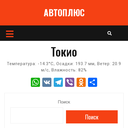
Перейти
АВТОПЛЮС
к
содержимому
Кнопка
Открыть
Токио
Температура: -14.3°C, Осадки: 193.7 мм, Ветер: 20.9
м/с, Влажность: 82%
W
V
T
Vi
O
О
h
K
el
b
d
т
at
e
er
n
п
Поиск
s
gr
o
р
Поиск
A
a
kl
а
p
m
a
в