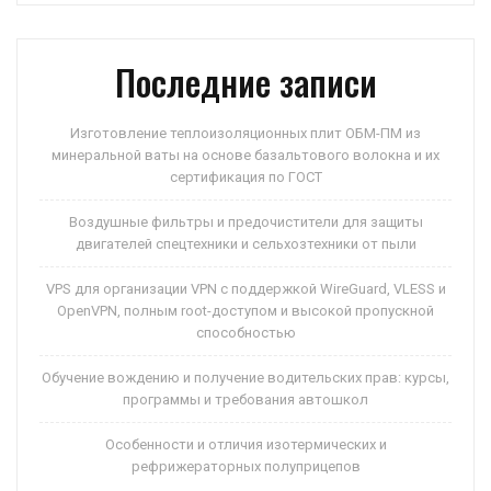
p
ss
и
ni
ть
Последние записи
ki
Изготовление теплоизоляционных плит ОБМ-ПМ из
минеральной ваты на основе базальтового волокна и их
сертификация по ГОСТ
Воздушные фильтры и предочистители для защиты
двигателей спецтехники и сельхозтехники от пыли
VPS для организации VPN с поддержкой WireGuard, VLESS и
OpenVPN, полным root-доступом и высокой пропускной
способностью
Обучение вождению и получение водительских прав: курсы,
программы и требования автошкол
Особенности и отличия изотермических и
рефрижераторных полуприцепов