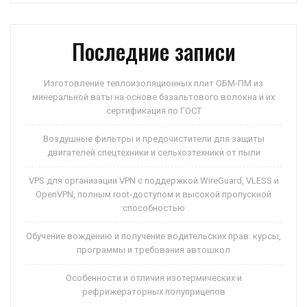
p
ss
и
ni
ть
Последние записи
ki
Изготовление теплоизоляционных плит ОБМ-ПМ из
минеральной ваты на основе базальтового волокна и их
сертификация по ГОСТ
Воздушные фильтры и предочистители для защиты
двигателей спецтехники и сельхозтехники от пыли
VPS для организации VPN с поддержкой WireGuard, VLESS и
OpenVPN, полным root-доступом и высокой пропускной
способностью
Обучение вождению и получение водительских прав: курсы,
программы и требования автошкол
Особенности и отличия изотермических и
рефрижераторных полуприцепов