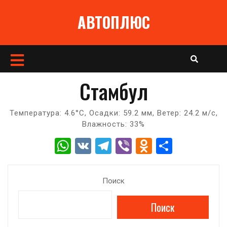
Перейти
АВТОПЛЮС
к
содержимому
Кнопка
Открыть
Стамбул
Температура: 4.6°C, Осадки: 59.2 мм, Ветер: 24.2 м/с,
Влажность: 33%
W
V
T
Vi
O
О
h
K
el
b
d
т
at
e
er
n
п
Поиск
s
gr
o
р
Поиск
A
a
kl
а
p
m
a
в