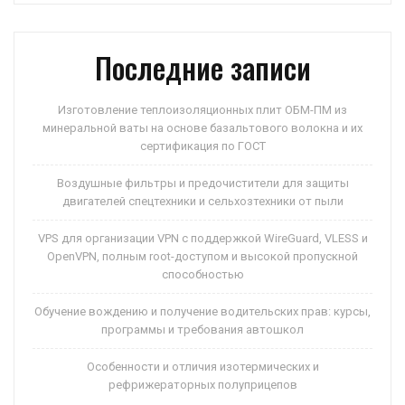
p
ss
и
ni
ть
Последние записи
ki
Изготовление теплоизоляционных плит ОБМ-ПМ из
минеральной ваты на основе базальтового волокна и их
сертификация по ГОСТ
Воздушные фильтры и предочистители для защиты
двигателей спецтехники и сельхозтехники от пыли
VPS для организации VPN с поддержкой WireGuard, VLESS и
OpenVPN, полным root-доступом и высокой пропускной
способностью
Обучение вождению и получение водительских прав: курсы,
программы и требования автошкол
Особенности и отличия изотермических и
рефрижераторных полуприцепов