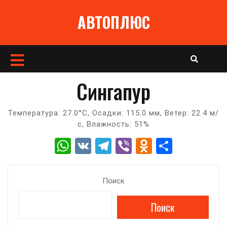
Перейти
АВТОПЛЮС
к
содержимому
Кнопка
Открыть
Сингапур
Температура: 27.0°C, Осадки: 115.0 мм, Ветер: 22.4 м/
с, Влажность: 51%
W
V
T
Vi
O
О
h
K
el
b
d
т
at
e
er
n
п
Поиск
s
gr
o
р
Поиск
A
a
kl
а
p
m
a
в