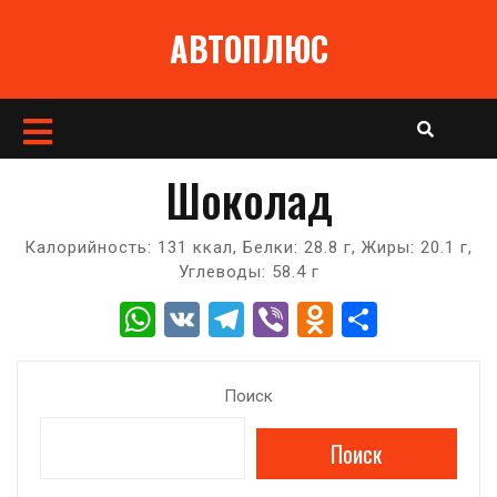
Перейти
АВТОПЛЮС
к
содержимому
Кнопка
Открыть
Шоколад
Калорийность: 131 ккал, Белки: 28.8 г, Жиры: 20.1 г,
Углеводы: 58.4 г
W
V
T
Vi
O
О
h
K
el
b
d
т
at
e
er
n
п
Поиск
s
gr
o
р
Поиск
A
a
kl
а
p
m
a
в