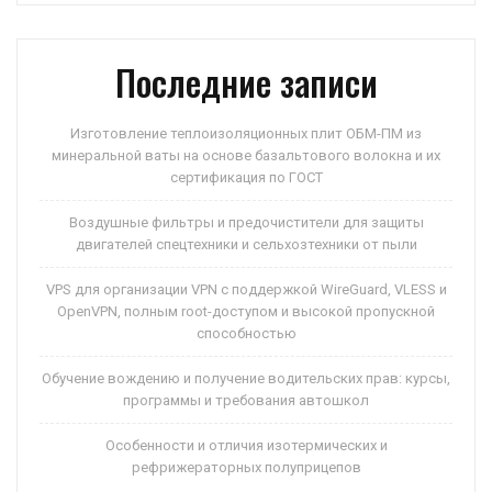
p
ss
и
ni
ть
Последние записи
ki
Изготовление теплоизоляционных плит ОБМ-ПМ из
минеральной ваты на основе базальтового волокна и их
сертификация по ГОСТ
Воздушные фильтры и предочистители для защиты
двигателей спецтехники и сельхозтехники от пыли
VPS для организации VPN с поддержкой WireGuard, VLESS и
OpenVPN, полным root-доступом и высокой пропускной
способностью
Обучение вождению и получение водительских прав: курсы,
программы и требования автошкол
Особенности и отличия изотермических и
рефрижераторных полуприцепов