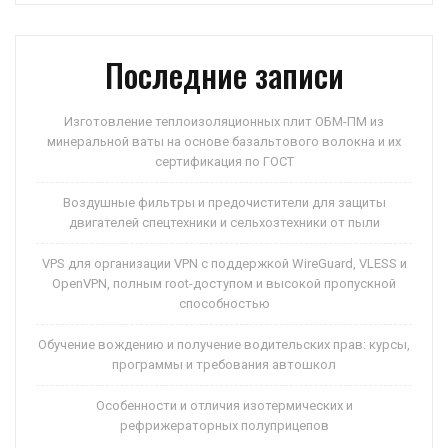
p
ss
и
ni
ть
Последние записи
ki
Изготовление теплоизоляционных плит ОБМ-ПМ из
минеральной ваты на основе базальтового волокна и их
сертификация по ГОСТ
Воздушные фильтры и предочистители для защиты
двигателей спецтехники и сельхозтехники от пыли
VPS для организации VPN с поддержкой WireGuard, VLESS и
OpenVPN, полным root-доступом и высокой пропускной
способностью
Обучение вождению и получение водительских прав: курсы,
программы и требования автошкол
Особенности и отличия изотермических и
рефрижераторных полуприцепов