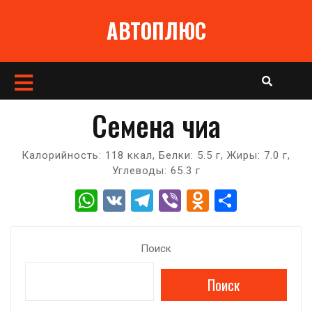
Перейти
АВТОПЛЮС
к
содержимому
Кнопка
Открыть
Семена чиа
Калорийность: 118 ккал, Белки: 5.5 г, Жиры: 7.0 г,
Углеводы: 65.3 г
W
V
T
Vi
O
О
h
K
el
b
d
т
at
e
er
n
п
Поиск
s
gr
o
р
Поиск
A
a
kl
а
p
m
a
в