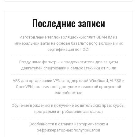
p
ss
и
ni
ть
Последние записи
ki
Изготовление теплоизоляционных плит ОБМ-ПМ из
минеральной ваты на основе базальтового волокна и их
сертификация по ГОСТ
Воздушные фильтры и предочистители для защиты
двигателей спецтехники и сельхозтехники от пыли
VPS для организации VPN с поддержкой WireGuard, VLESS и
OpenVPN, полным root-доступом и высокой пропускной
способностью
Обучение вождению и получение водительских прав: курсы,
программы и требования автошкол
Особенности и отличия изотермических и
рефрижераторных полуприцепов