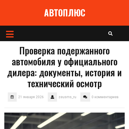
Перейти
АВТОПЛЮС
к
содержимому
Кнопка
Открыть
Проверка подержанного
автомобиля у официального
дилера: документы, история и
технический осмотр
21 января 2026
zeusms_ru
0 комментариев