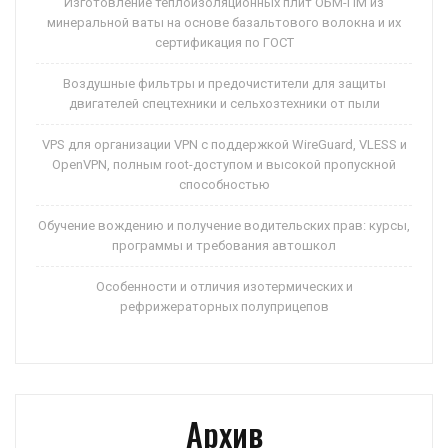
Изготовление теплоизоляционных плит ОБМ-ПМ из
минеральной ваты на основе базальтового волокна и их
сертификация по ГОСТ
Воздушные фильтры и предочистители для защиты
двигателей спецтехники и сельхозтехники от пыли
VPS для организации VPN с поддержкой WireGuard, VLESS и
OpenVPN, полным root-доступом и высокой пропускной
способностью
Обучение вождению и получение водительских прав: курсы,
программы и требования автошкол
Особенности и отличия изотермических и
рефрижераторных полуприцепов
Архив