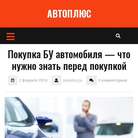
Перейти
АВТОПЛЮС
к
содержимому
Кнопка
Открыть
Покупка БУ автомобиля — что
нужно знать перед покупкой
2 февраля 2024
zeusms_ru
0 комментариев