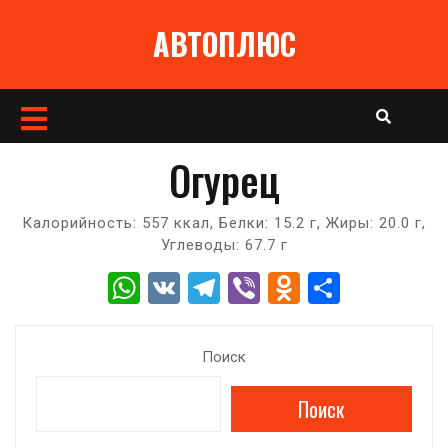
Перейти
АВТОПЛЮС
к
содержимому
Кнопка
Открыть
Огурец
Калорийность: 557 ккал, Белки: 15.2 г, Жиры: 20.0 г,
Углеводы: 67.7 г
W
V
T
Vi
O
О
h
K
el
b
d
т
at
e
er
n
п
Поиск
s
gr
o
р
Поиск
A
a
kl
а
p
m
a
в