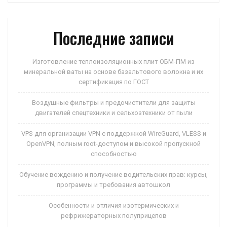
p
ss
и
ni
ть
Последние записи
ki
Изготовление теплоизоляционных плит ОБМ-ПМ из
минеральной ваты на основе базальтового волокна и их
сертификация по ГОСТ
Воздушные фильтры и предочистители для защиты
двигателей спецтехники и сельхозтехники от пыли
VPS для организации VPN с поддержкой WireGuard, VLESS и
OpenVPN, полным root-доступом и высокой пропускной
способностью
Обучение вождению и получение водительских прав: курсы,
программы и требования автошкол
Особенности и отличия изотермических и
рефрижераторных полуприцепов