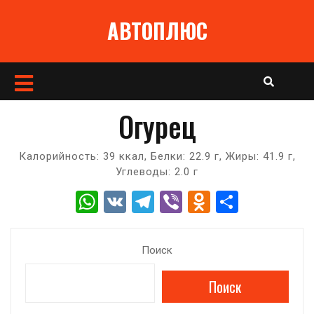
Перейти
АВТОПЛЮС
к
содержимому
Кнопка
Открыть
Огурец
Калорийность: 39 ккал, Белки: 22.9 г, Жиры: 41.9 г,
Углеводы: 2.0 г
W
V
T
Vi
O
О
h
K
el
b
d
т
at
e
er
n
п
Поиск
s
gr
o
р
Поиск
A
a
kl
а
p
m
a
в