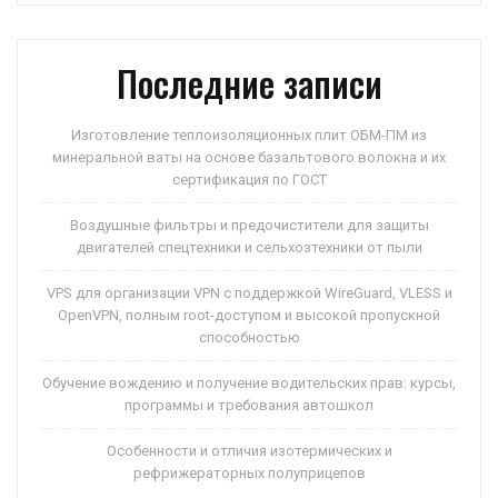
p
ss
и
ni
ть
Последние записи
ki
Изготовление теплоизоляционных плит ОБМ-ПМ из
минеральной ваты на основе базальтового волокна и их
сертификация по ГОСТ
Воздушные фильтры и предочистители для защиты
двигателей спецтехники и сельхозтехники от пыли
VPS для организации VPN с поддержкой WireGuard, VLESS и
OpenVPN, полным root-доступом и высокой пропускной
способностью
Обучение вождению и получение водительских прав: курсы,
программы и требования автошкол
Особенности и отличия изотермических и
рефрижераторных полуприцепов