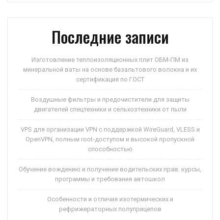
p
ss
и
ni
ть
Последние записи
ki
Изготовление теплоизоляционных плит ОБМ-ПМ из
минеральной ваты на основе базальтового волокна и их
сертификация по ГОСТ
Воздушные фильтры и предочистители для защиты
двигателей спецтехники и сельхозтехники от пыли
VPS для организации VPN с поддержкой WireGuard, VLESS и
OpenVPN, полным root-доступом и высокой пропускной
способностью
Обучение вождению и получение водительских прав: курсы,
программы и требования автошкол
Особенности и отличия изотермических и
рефрижераторных полуприцепов