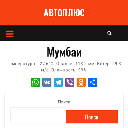
Перейти
АВТОПЛЮС
к
содержимому
Кнопка
Открыть
Мумбаи
Температура: -27.6°C, Осадки: 113.2 мм, Ветер: 29.3
м/с, Влажность: 99%
W
V
T
Vi
O
О
h
K
el
b
d
т
at
e
er
n
п
Поиск
s
gr
o
р
Поиск
A
a
kl
а
p
m
a
в