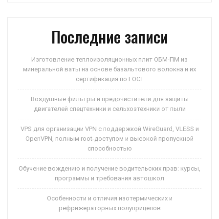
p
ss
и
ni
ть
Последние записи
ki
Изготовление теплоизоляционных плит ОБМ-ПМ из
минеральной ваты на основе базальтового волокна и их
сертификация по ГОСТ
Воздушные фильтры и предочистители для защиты
двигателей спецтехники и сельхозтехники от пыли
VPS для организации VPN с поддержкой WireGuard, VLESS и
OpenVPN, полным root-доступом и высокой пропускной
способностью
Обучение вождению и получение водительских прав: курсы,
программы и требования автошкол
Особенности и отличия изотермических и
рефрижераторных полуприцепов