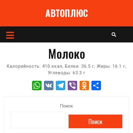
Перейти
АВТОПЛЮС
к
содержимому
Кнопка
Открыть
Молоко
Калорийность: 410 ккал, Белки: 36.5 г, Жиры: 16.1 г,
Углеводы: 63.3 г
W
V
T
Vi
O
О
h
K
el
b
d
т
at
e
er
n
п
Поиск
s
gr
o
р
Поиск
A
a
kl
а
p
m
a
в