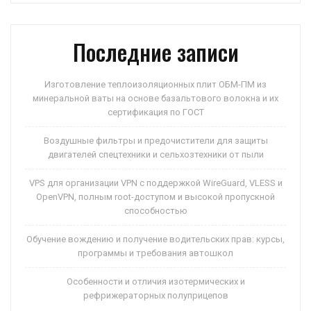
p
ss
и
ni
ть
Последние записи
ki
Изготовление теплоизоляционных плит ОБМ-ПМ из
минеральной ваты на основе базальтового волокна и их
сертификация по ГОСТ
Воздушные фильтры и предочистители для защиты
двигателей спецтехники и сельхозтехники от пыли
VPS для организации VPN с поддержкой WireGuard, VLESS и
OpenVPN, полным root-доступом и высокой пропускной
способностью
Обучение вождению и получение водительских прав: курсы,
программы и требования автошкол
Особенности и отличия изотермических и
рефрижераторных полуприцепов