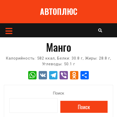
Перейти
АВТОПЛЮС
к
содержимому
Кнопка
Открыть
Манго
Калорийность: 582 ккал, Белки: 30.8 г, Жиры: 28.8 г,
Углеводы: 50.1 г
W
V
T
Vi
O
О
h
K
el
b
d
т
at
e
er
n
п
Поиск
s
gr
o
р
Поиск
A
a
kl
а
p
m
a
в