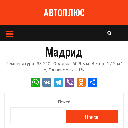
Перейти
АВТОПЛЮС
к
содержимому
Кнопка
Открыть
Мадрид
Температура: 38.2°C, Осадки: 60.9 мм, Ветер: 17.2 м/
с, Влажность: 11%
W
V
T
Vi
O
О
h
K
el
b
d
т
at
e
er
n
п
Поиск
s
gr
o
р
Поиск
A
a
kl
а
p
m
a
в