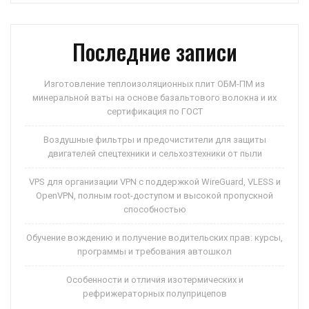
p
ss
и
ni
ть
Последние записи
ki
Изготовление теплоизоляционных плит ОБМ-ПМ из
минеральной ваты на основе базальтового волокна и их
сертификация по ГОСТ
Воздушные фильтры и предочистители для защиты
двигателей спецтехники и сельхозтехники от пыли
VPS для организации VPN с поддержкой WireGuard, VLESS и
OpenVPN, полным root-доступом и высокой пропускной
способностью
Обучение вождению и получение водительских прав: курсы,
программы и требования автошкол
Особенности и отличия изотермических и
рефрижераторных полуприцепов