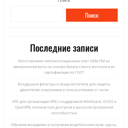
Поиск
s
gr
o
р
Поиск
A
a
kl
а
p
m
a
в
p
ss
и
ni
ть
Последние записи
ki
Изготовление теплоизоляционных плит ОБМ-ПМ из
минеральной ваты на основе базальтового волокна и их
сертификация по ГОСТ
Воздушные фильтры и предочистители для защиты
двигателей спецтехники и сельхозтехники от пыли
VPS для организации VPN с поддержкой WireGuard, VLESS и
OpenVPN, полным root-доступом и высокой пропускной
способностью
Обучение вождению и получение водительских прав: курсы,