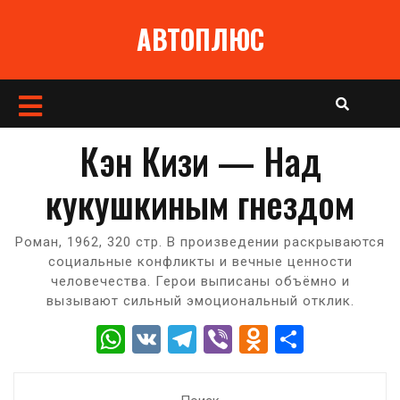
Перейти
АВТОПЛЮС
к
содержимому
Кнопка
Открыть
Кэн Кизи — Над
кукушкиным гнездом
Роман, 1962, 320 стр. В произведении раскрываются
социальные конфликты и вечные ценности
человечества. Герои выписаны объёмно и
вызывают сильный эмоциональный отклик.
W
V
T
Vi
O
О
h
K
el
b
d
т
at
e
er
n
п