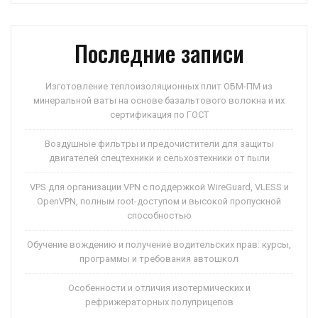
p
ss
и
ni
ть
Последние записи
ki
Изготовление теплоизоляционных плит ОБМ-ПМ из
минеральной ваты на основе базальтового волокна и их
сертификация по ГОСТ
Воздушные фильтры и предочистители для защиты
двигателей спецтехники и сельхозтехники от пыли
VPS для организации VPN с поддержкой WireGuard, VLESS и
OpenVPN, полным root-доступом и высокой пропускной
способностью
Обучение вождению и получение водительских прав: курсы,
программы и требования автошкол
Особенности и отличия изотермических и
рефрижераторных полуприцепов