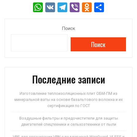
W
V
T
Vi
O
О
h
K
el
b
d
т
at
e
er
n
п
Поиск
s
gr
o
р
Поиск
A
a
kl
а
p
m
a
в
p
ss
и
ni
ть
Последние записи
ki
Изготовление теплоизоляционных плит ОБМ-ПМ из
минеральной ваты на основе базальтового волокна и их
сертификация по ГОСТ
Воздушные фильтры и предочистители для защиты
двигателей спецтехники и сельхозтехники от пыли
VPS для организации VPN с поддержкой WireGuard, VLESS и