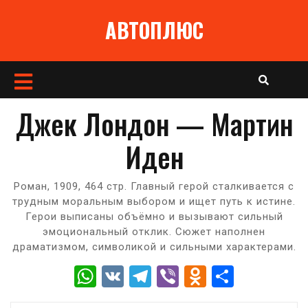
Перейти
АВТОПЛЮС
к
содержимому
Кнопка
Открыть
Джек Лондон — Мартин
Иден
Роман, 1909, 464 стр. Главный герой сталкивается с
трудным моральным выбором и ищет путь к истине.
Герои выписаны объёмно и вызывают сильный
эмоциональный отклик. Сюжет наполнен
драматизмом, символикой и сильными характерами.
W
V
T
Vi
O
О
h
K
el
b
d
т