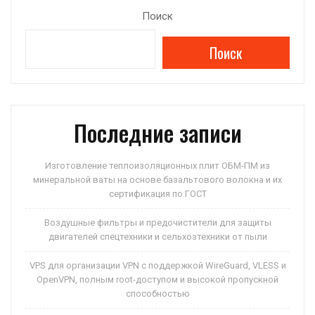
at
e
er
n
п
Поиск
s
gr
o
р
Поиск
A
a
kl
а
p
m
a
в
p
ss
и
ni
ть
Последние записи
ki
Изготовление теплоизоляционных плит ОБМ-ПМ из
минеральной ваты на основе базальтового волокна и их
сертификация по ГОСТ
Воздушные фильтры и предочистители для защиты
двигателей спецтехники и сельхозтехники от пыли
VPS для организации VPN с поддержкой WireGuard, VLESS и
OpenVPN, полным root-доступом и высокой пропускной
способностью