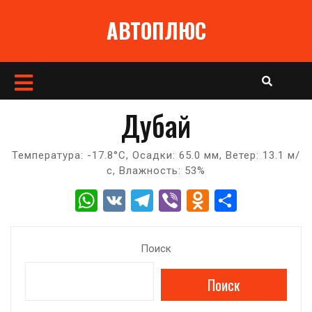
Перейти
АВТОПЛЮС
к
содержимому
Кнопка
Открыть
Дубай
Температура: -17.8°C, Осадки: 65.0 мм, Ветер: 13.1 м/
с, Влажность: 53%
W
V
T
Vi
O
О
h
K
el
b
d
т
at
e
er
n
п
Поиск
s
gr
o
р
Поиск
A
a
kl
а
p
m
a
в