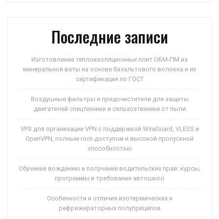
p
ss
и
ni
ть
Последние записи
ki
Изготовление теплоизоляционных плит ОБМ-ПМ из
минеральной ваты на основе базальтового волокна и их
сертификация по ГОСТ
Воздушные фильтры и предочистители для защиты
двигателей спецтехники и сельхозтехники от пыли
VPS для организации VPN с поддержкой WireGuard, VLESS и
OpenVPN, полным root-доступом и высокой пропускной
способностью
Обучение вождению и получение водительских прав: курсы,
программы и требования автошкол
Особенности и отличия изотермических и
рефрижераторных полуприцепов